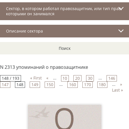
Сектор, в котором работал правозащитник, или тип прав,
которыми он занимался
Описание сектора
Поиск
N 2313 упоминаний о правозащитнике
« First
«
...
...
148 / 193
10
20
30
146
...
...
»
147
148
149
150
160
170
180
Last »