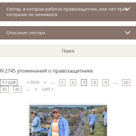
Сектор, в котором работал правозащитник, или тип прав,
которыми он занимался
Описание сектора
Поиск
N 2745 упоминаний о правозащитнике
« First
«
...
...
7 / 229
5
6
7
8
9
20
...
»
Last »
30
40