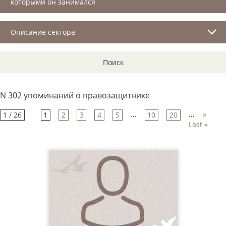
которыми он занимался
Описание сектора
Поиск
N 302 упоминаний о правозащитнике
...
...
»
1 / 26
1
2
3
4
5
10
20
Last »