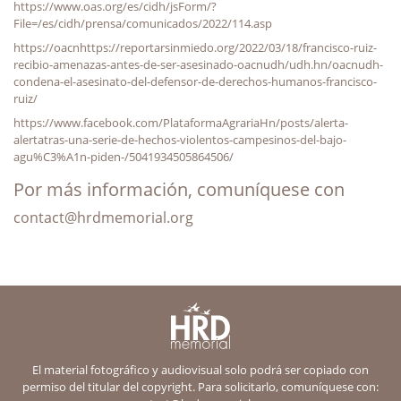
https://www.oas.org/es/cidh/jsForm/?
File=/es/cidh/prensa/comunicados/2022/114.asp
https://oacnhttps://reportarsinmiedo.org/2022/03/18/francisco-ruiz-
recibio-amenazas-antes-de-ser-asesinado-oacnudh/udh.hn/oacnudh-
condena-el-asesinato-del-defensor-de-derechos-humanos-francisco-
ruiz/
https://www.facebook.com/PlataformaAgrariaHn/posts/alerta-
alertatras-una-serie-de-hechos-violentos-campesinos-del-bajo-
agu%C3%A1n-piden-/5041934505864506/
Por más información, comuníquese con
contact@hrdmemorial.org
El material fotográfico y audiovisual solo podrá ser copiado con
permiso del titular del copyright. Para solicitarlo, comuníquese con: