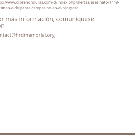
p://www.clibrehonduras.com/cl/index.php/alertas/asesinato/1448-
sinan-a-dirigente-campesino-en-el-progreso
or más información, comuníquese
on
ntact@hrdmemorial.org