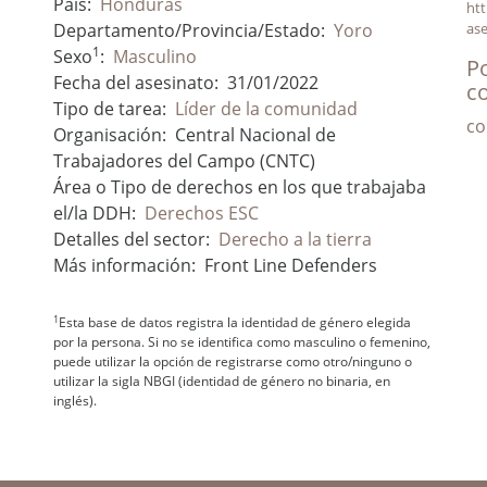
País:
Honduras
htt
Departamento/Provincia/Estado:
Yoro
ase
1
Sexo
:
Masculino
P
Fecha del asesinato:
31/01/2022
c
Tipo de tarea:
Líder de la comunidad
co
Organisación:
Central Nacional de
Trabajadores del Campo (CNTC)
Área o Tipo de derechos en los que trabajaba
el/la DDH:
Derechos ESC
Detalles del sector:
Derecho a la tierra
Más información:
Front Line Defenders
1
Esta base de datos registra la identidad de género elegida
por la persona. Si no se identifica como masculino o femenino,
puede utilizar la opción de registrarse como otro/ninguno o
utilizar la sigla NBGI (identidad de género no binaria, en
inglés).