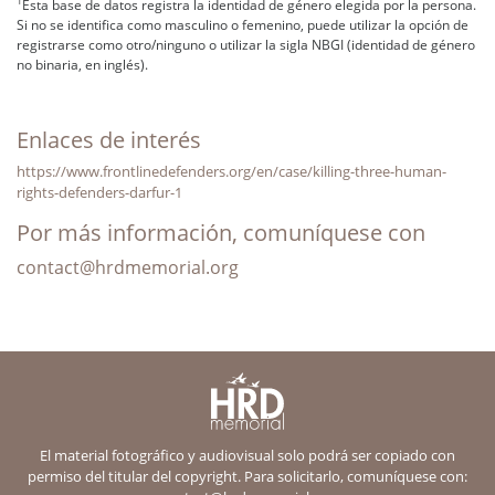
1
Esta base de datos registra la identidad de género elegida por la persona.
Si no se identifica como masculino o femenino, puede utilizar la opción de
registrarse como otro/ninguno o utilizar la sigla NBGI (identidad de género
no binaria, en inglés).
Enlaces de interés
https://www.frontlinedefenders.org/en/case/killing-three-human-
rights-defenders-darfur-1
Por más información, comuníquese con
contact@hrdmemorial.org
El material fotográfico y audiovisual solo podrá ser copiado con
permiso del titular del copyright. Para solicitarlo, comuníquese con: