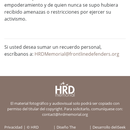
empoderamiento y de quien nunca se supo hubiera
recibido amenazas o restricciones por ejercer su
activismo.
Si usted desea sumar un recuerdo personal,
escríbanos a:
HRDMemorial@frontlinedefenders.org
El material fotográfico y audiovisual solo podrá ser copiado con
permiso del titular del copyright. Para solicitarlo, comuníquese con:
contact@hrdmemorial.org
Privacidad
© HRD
Diseño
The
Desarrollo del
iSeek