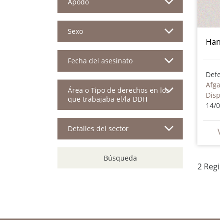
Apodo
Sexo
Han
Fecha del asesinato
Afga
Área o Tipo de derechos en los
Dis
que trabajaba el/la DDH
14/
Detalles del sector
Búsqueda
2 Reg