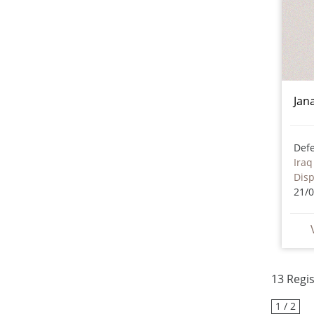
Jan
Iraq
Dis
21/
13 Regi
1 / 2