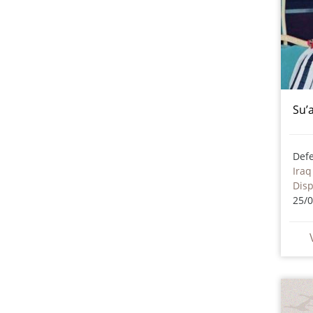
Su’a
Iraq
Dis
25/