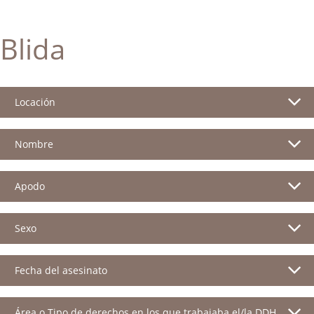
Blida
Locación
Nombre
Apodo
Sexo
Fecha del asesinato
Área o Tipo de derechos en los que trabajaba el/la DDH