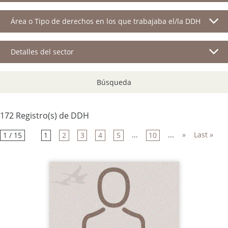
Área o Tipo de derechos en los que trabajaba el/la DDH
Detalles del sector
Búsqueda
172 Registro(s) de DDH
...
...
»
Last »
1 / 15
1
2
3
4
5
10