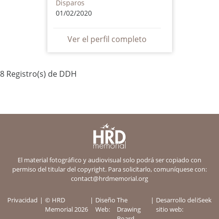
Disparos
01/02/2020
Ver el perfil completo
8 Registro(s) de DDH
El material fotográfico y audiovisual solo podrá ser copiado con
permiso del titular del copyright. Para solicitarlo, comuníquese con:
contact@hrdmemorial.org
Privacidad
© HRD
Diseño
The
Desarrollo del
iSeek
Memorial 2026
Web:
Drawing
sitio web:
Board