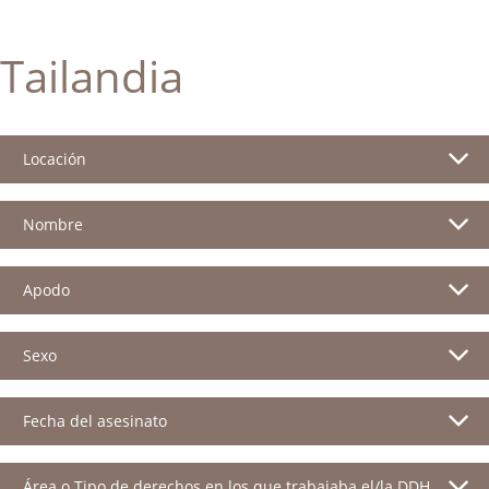
Tailandia
Locación
Nombre
Apodo
Sexo
Fecha del asesinato
Área o Tipo de derechos en los que trabajaba el/la DDH