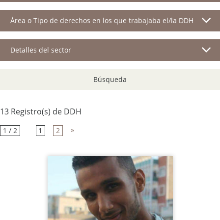
Área o Tipo de derechos en los que trabajaba el/la DDH
Detalles del sector
Búsqueda
13 Registro(s) de DDH
»
1 / 2
1
2