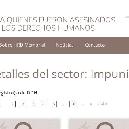
Español
A QUIENES FUERON ASESINADOS
O LOS DERECHOS HUMANOS
Sobre HRD Memorial
Noticias
Contacto
talles del sector:
Impuni
egistro(s) de DDH
...
...
»
Last »
1
2
3
4
5
10