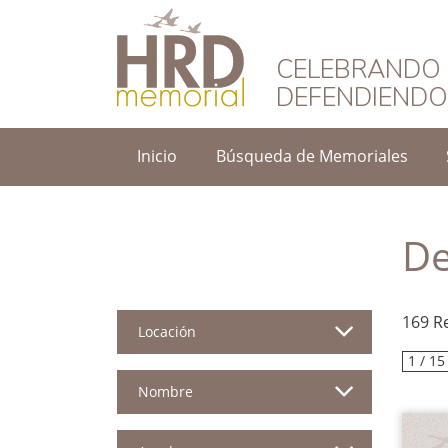
HRD Memorial – 
CELEBRANDO 
DEFENDIEND
Inicio
Búsqueda de Memoriales
De
169 R
Locación
1 / 15
Nombre