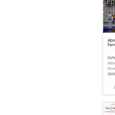
Abi
Fer
Méx
Mue
30/