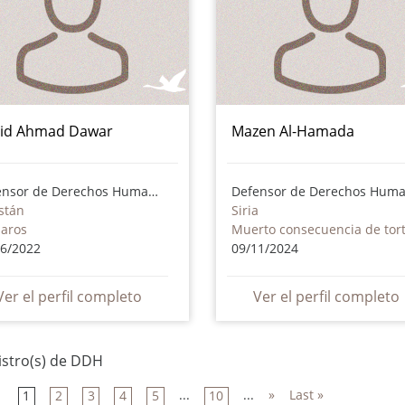
id Ahmad Dawar
Mazen Al-Hamada
Defensor de Derechos Humanos
stán
Siria
paros
06/2022
09/11/2024
Ver el perfil completo
Ver el perfil completo
istro(s) de DDH
...
...
»
Last »
1
2
3
4
5
10