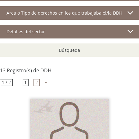
Área o Tipo de derechos en los que trabajaba el/la DDH
Detalles del sector
Búsqueda
13 Registro(s) de DDH
»
1 / 2
1
2