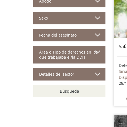
Apodo
Sexo
Fecha del asesinato
Saf
Área o Tipo de derechos en los
que trabajaba el/la DDH
Siri
Detalles del sector
Dis
28/
Búsqueda