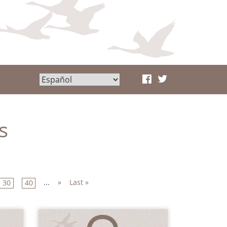
s
...
»
Last »
30
40