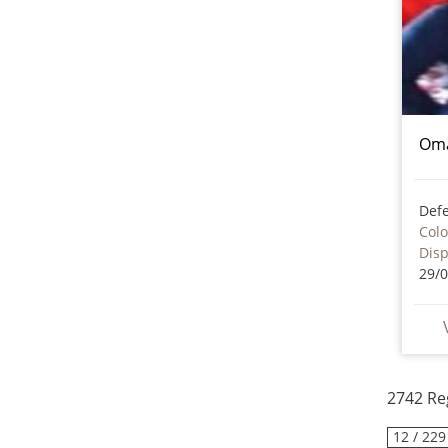
Oma
Col
Dis
29/
2742 Re
12 / 229