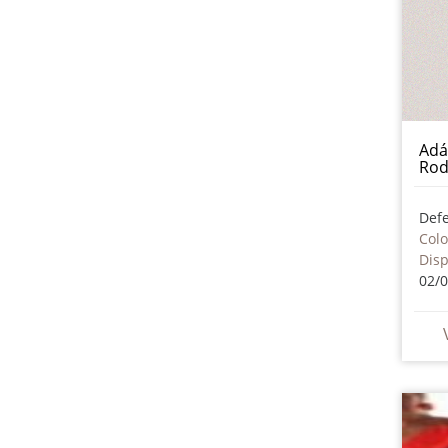
Adá
Rod
Col
Dis
02/