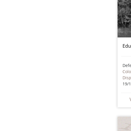
Edu
Col
Dis
19/