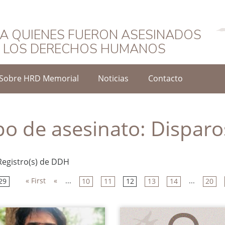
Español
A QUIENES FUERON ASESINADOS
O LOS DERECHOS HUMANOS
Sobre HRD Memorial
Noticias
Contacto
po de asesinato:
Disparo
Registro(s) de DDH
« First
«
...
...
29
10
11
12
13
14
20