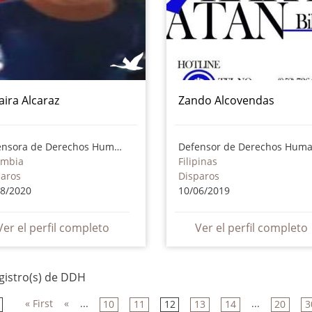
ira Alcaraz
Zando Alcovendas
Defensora de Derechos Humanos
ombia
Filipinas
paros
Disparos
08/2020
10/06/2019
Ver el perfil completo
Ver el perfil completo
gistro(s) de DDH
« First
«
...
...
10
11
12
13
14
20
3