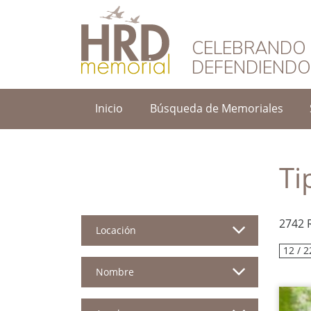
HRD Memorial – 
CELEBRANDO 
DEFENDIEND
Inicio
Búsqueda de Memoriales
Ti
2742 
Locación
12 / 2
Nombre