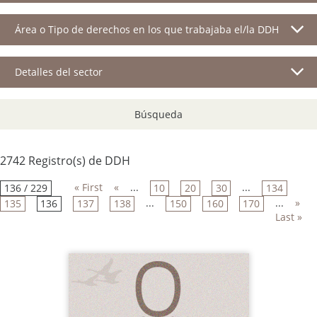
Área o Tipo de derechos en los que trabajaba el/la DDH
Detalles del sector
Búsqueda
2742 Registro(s) de DDH
« First
«
...
...
136 / 229
10
20
30
134
...
...
»
135
136
137
138
150
160
170
Last »