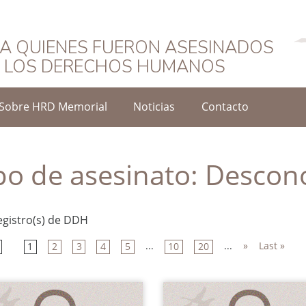
Español
A QUIENES FUERON ASESINADOS
O LOS DERECHOS HUMANOS
Sobre HRD Memorial
Noticias
Contacto
po de asesinato:
Descon
egistro(s) de DDH
...
...
»
Last »
1
2
3
4
5
10
20