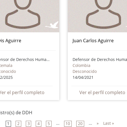
vis Aguirre
Juan Carlos Aguirre
Defensor de Derechos Humanos
temala
Colombia
conocido
Desconocido
02/2025
14/04/2021
Ver el perfil completo
Ver el perfil completo
istro(s) de DDH
...
...
»
Last »
1
2
3
4
5
10
20