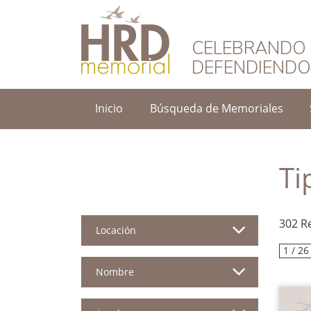
HRD Memorial – 
CELEBRANDO 
DEFENDIEND
Inicio
Búsqueda de Memoriales
Ti
302 R
Locación
1 / 26
Nombre