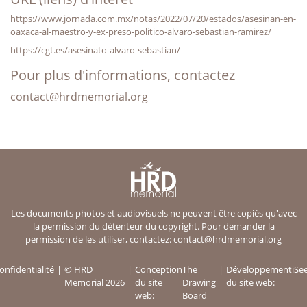
https://www.jornada.com.mx/notas/2022/07/20/estados/asesinan-en-
oaxaca-al-maestro-y-ex-preso-politico-alvaro-sebastian-ramirez/
https://cgt.es/asesinato-alvaro-sebastian/
Pour plus d'informations, contactez
contact@hrdmemorial.org
Les documents photos et audiovisuels ne peuvent être copiés qu'avec
la permission du détenteur du copyright. Pour demander la
permission de les utiliser, contactez:
contact@hrdmemorial.org
onfidentialité
© HRD
Conception
The
Développement
iSe
Memorial 2026
du site
Drawing
du site web:
web:
Board