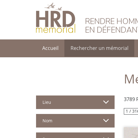
HRD Memorial – F
RENDRE HOMM
EN DÉFENDAN
Accueil
Rechercher un mémorial
Mé
3789 
Lieu
1 / 31
Nom