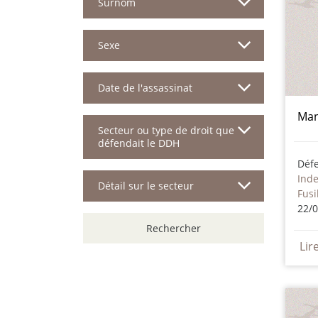
Surnom
Sexe
Date de l'assassinat
Man
Secteur ou type de droit que
défendait le DDH
Déf
Ind
Détail sur le secteur
Fusi
22/
Rechercher
Lir