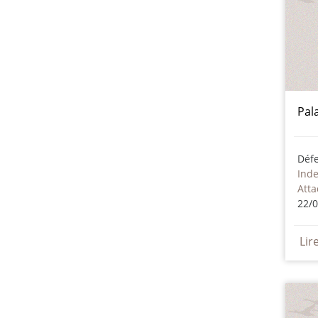
Pal
Déf
Ind
Att
22/
Lir