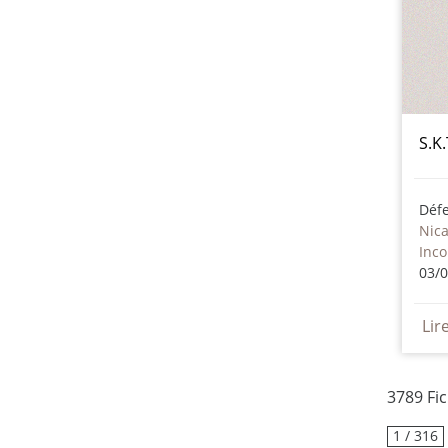
S.K.
Nic
Inc
03/
Lir
3789 Fi
1 / 316