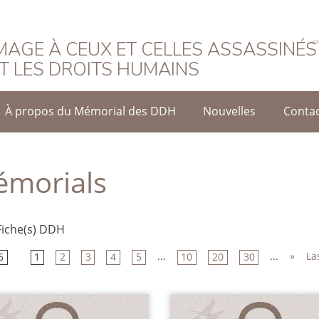
rançais
AGE À CEUX ET CELLES ASSASSINÉS
T LES DROITS HUMAINS
À propos du Mémorial des DDH
Nouvelles
Conta
morials
Fiche(s) DDH
...
...
»
La
6
1
2
3
4
5
10
20
30