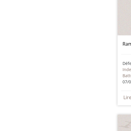
Ram
Déf
Ind
Batt
07/
Lir