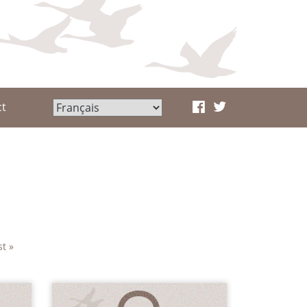
ct
st »