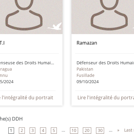
T.I
Ramazan
Défenseuse des Droits Humains
Défenseur des Droits Humai
aragua
Pakistan
onnu
Fusillade
05/2024
09/10/2024
e l'intégralité du portrait
Lire l'intégralité du portr
che(s) DDH
...
...
»
Last 
1
2
3
4
5
10
20
30