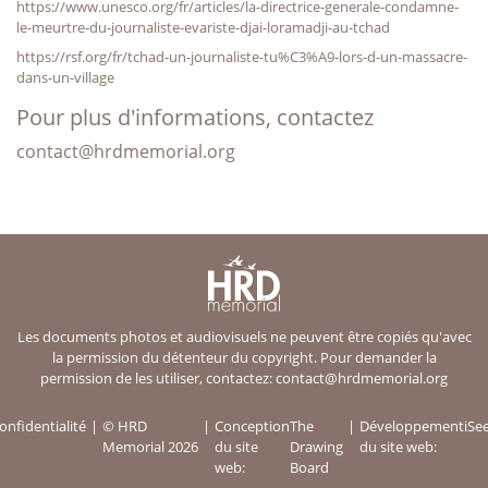
https://www.unesco.org/fr/articles/la-directrice-generale-condamne-
le-meurtre-du-journaliste-evariste-djai-loramadji-au-tchad
https://rsf.org/fr/tchad-un-journaliste-tu%C3%A9-lors-d-un-massacre-
dans-un-village
Pour plus d'informations, contactez
contact@hrdmemorial.org
Les documents photos et audiovisuels ne peuvent être copiés qu'avec
la permission du détenteur du copyright. Pour demander la
permission de les utiliser, contactez:
contact@hrdmemorial.org
onfidentialité
© HRD
Conception
The
Développement
iSe
Memorial 2026
du site
Drawing
du site web:
web:
Board