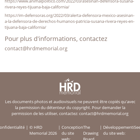
https://www.animalpolitico.com/2022/03/asesinan-defensora-susana-
rivera-reyes-tijuana-baja-california/
https://im-defensoras.org/2022/03/alerta-defensora-mexico-asesinan-
a-la-defensora-de-derechos-humanos-patricia-susana-rivera-reyes-en-
tijuana-baja-california/
Pour plus d'informations, contactez
contact@hrdmemorial.org
Les documents photos et audiovisuels ne peuvent être copiés qu'avec
la permission du détenteur du copyright. Pour demander la
permission de les utiliser, contactez:
contact@hrdmemorial.org
onfidentialité
© HRD
Conception
The
Développement
iSe
Memorial 2026
du site
Drawing
du site web:
web:
Board