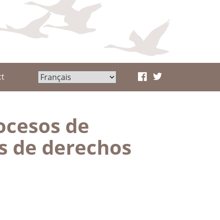
ct
ocesos de
as de derechos