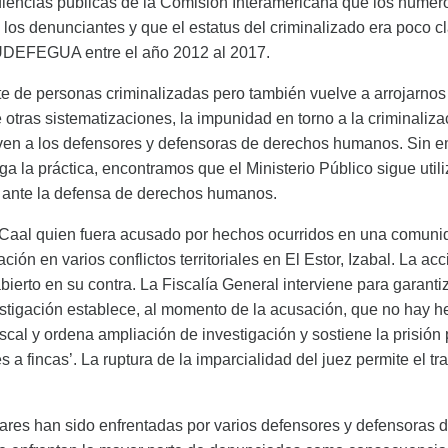
encias públicas de la Comisión Interamericana que los númer
os denunciantes y que el estatus del criminalizado era poco cla
 UDEFEGUA entre el año 2012 al 2017.
de personas criminalizadas pero también vuelve a arrojarnos la
de otras sistematizaciones, la impunidad en torno a la criminal
ven a los defensores y defensoras de derechos humanos. Sin em
ga la práctica, encontramos que el Ministerio Público sigue uti
 ante la defensa de derechos humanos.
Caal quien fuera acusado por hechos ocurridos en una comunid
ón en varios conflictos territoriales en El Estor, Izabal. La acció
ierto en su contra. La Fiscalía General interviene para garantiz
estigación establece, al momento de la acusación, que no hay he
iscal y ordena ampliación de investigación y sostiene la prisió
a fincas’. La ruptura de la imparcialidad del juez permite el tr
ilares han sido enfrentadas por varios defensores y defensoras