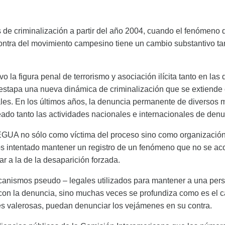
criminalización a partir del año 2004, cuando el fenómeno q
ontra del movimiento campesino tiene un cambio substantivo ta
 la figura penal de terrorismo y asociación ilícita tanto en l
destapa una nueva dinámica de criminalización que se extiende
es. En los últimos años, la denuncia permanente de diversos m
o tanto las actividades nacionales e internacionales de denun
EGUA no sólo como víctima del proceso sino como organización
s intentado mantener un registro de un fenómeno que no se aco
 a la de la desaparición forzada.
anismos pseudo – legales utilizados para mantener a una pers
on la denuncia, sino muchas veces se profundiza como es el c
es valerosas, puedan denunciar los
vejámenes en su contra.