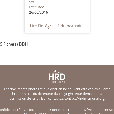
Syrie
Executed
26/06/2016
Lire l'intégralité du portrait
5 Fiche(s) DDH
Les documents photos et audiovisuels ne peuvent être copiés qu'avec
la permission du détenteur du copyright. Pour demander la
permission de les utiliser, contactez:
contact@hrdmemorial.org
onfidentialité
© HRD
Conception
The
Développement
iSe