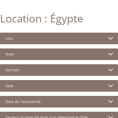
Location :
Égypte
Lieu
Nom
Surnom
Sexe
Date de l'assassinat
Secteur ou type de droit que défendait le DDH