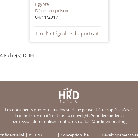
Égypte
Décès en prison
04/11/2017
Lire l'intégralité du portrait
4 Fiche(s) DDH
Les documents photos et audiovisuels ne peuvent être copiés qu'avec
la permission du détenteur du copyright. Pour demander la
permission de les utiliser, contactez:
contact@hrdmemorial.org
onfidentialité
© HRD
Conception
The
Développement
iSe