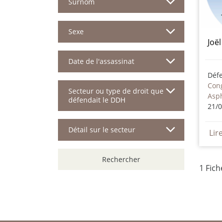
Surnom
Sexe
Joë
Date de l'assassinat
Déf
Secteur ou type de droit que
Asp
défendait le DDH
21/
Détail sur le secteur
Lir
Rechercher
1 Fic