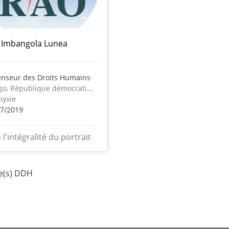
l Imbangola Lunea
enseur des Droits Humains
Congo, République démocratique
hyxie
07/2019
e l'intégralité du portrait
he(s) DDH