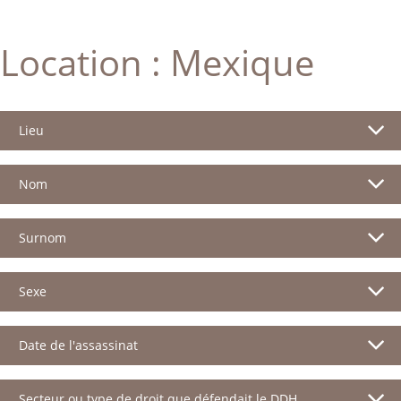
Location :
Mexique
Lieu
Nom
Surnom
Sexe
Date de l'assassinat
Secteur ou type de droit que défendait le DDH