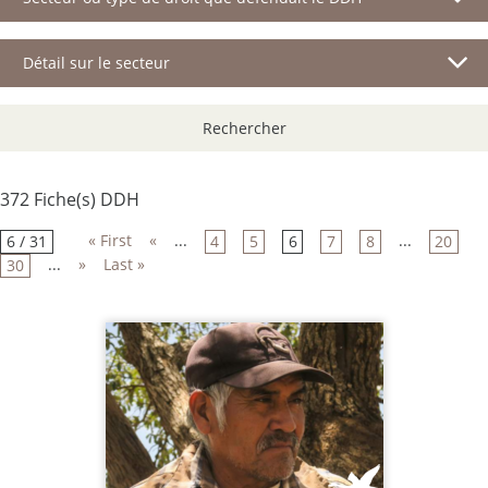
Détail sur le secteur
Rechercher
372 Fiche(s) DDH
« First
«
...
...
6 / 31
4
5
6
7
8
20
...
»
Last »
30