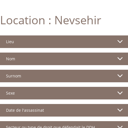
Location :
Nevsehir
Lieu
Nom
Surnom
Sexe
Date de l'assassinat
Secteur ou type de droit que défendait le DDH