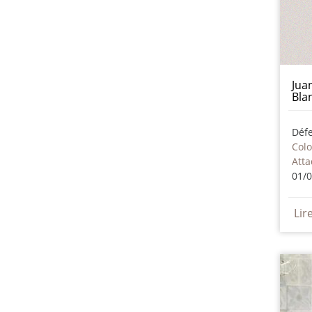
Jua
Bla
Col
Att
01/
Lir