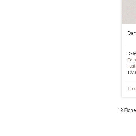
Dan
Déf
Col
Fusi
12/
Lir
12 Fich