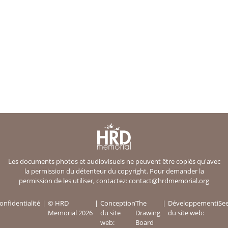
Les documents photos et audiovisuels ne peuvent être copiés qu'avec
la permission du détenteur du copyright. Pour demander la
permission de les utiliser, contactez:
contact@hrdmemorial.org
onfidentialité
© HRD
Conception
The
Développement
iSe
Memorial 2026
du site
Drawing
du site web:
web:
Board