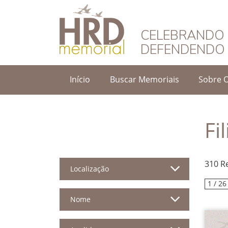
HRD Memorial – 
CELEBRANDO 
DEFENDENDO 
Início
Buscar Memoriais
Sobre 
Fi
310 R
Localização
1 / 26
Nome