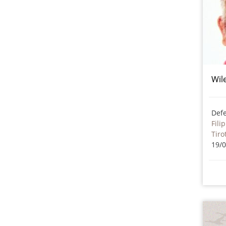
Wil
Def
Fili
Tiro
19/