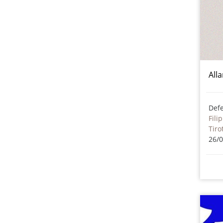
All
Def
Fili
Tiro
26/