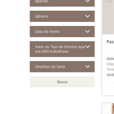
Apelido
Gênero
Data da morte
Pas
Setor ou Tipo de Direitos que
o/a DDH trabalhava
Def
Fili
Detalhes do Setor
Tiro
26/
Busca