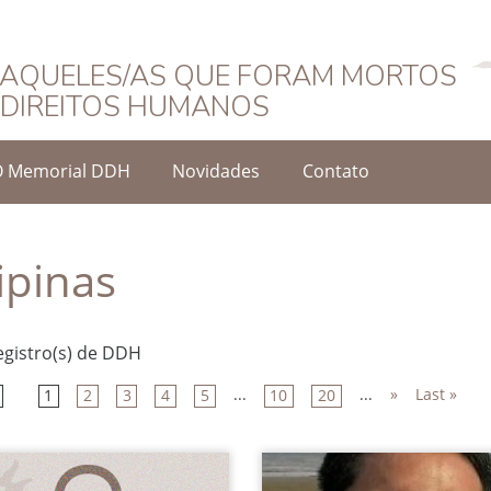
Português
AQUELES/AS QUE FORAM MORTOS
DIREITOS HUMANOS
O Memorial DDH
Novidades
Contato
lipinas
egistro(s) de DDH
...
...
»
Last »
1
2
3
4
5
10
20