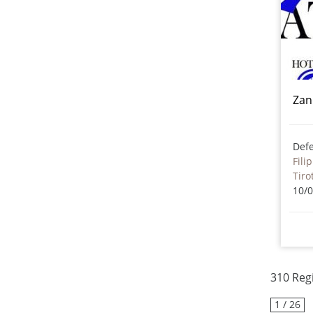
Zan
Def
Fili
Tiro
10/
310 Reg
1 / 26