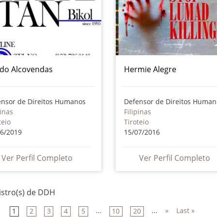
do Alcovendas
Hermie Alegre
ensor de Direitos Humanos
Defensor de Direitos Human
pinas
Filipinas
teio
Tiroteio
06/2019
15/07/2016
Ver Perfil Completo
Ver Perfil Completo
istro(s) de DDH
...
...
»
Last »
1
2
3
4
5
10
20