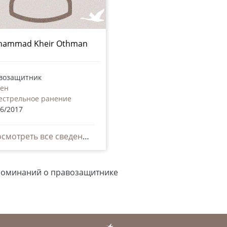
ammad Kheir Othman
возащитник
ен
естрельное ранение
06/2017
Просмотреть все сведения
поминаний о правозащитнике