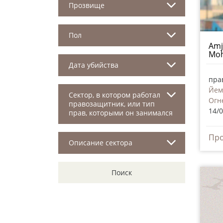
Прозвище
Пол
Amj
Mo
Дата убийства
пра
Йем
Сектор, в котором работал
Огн
правозащитник, или тип
14/
прав, которыми он занимался
Описание сектора
Поиск