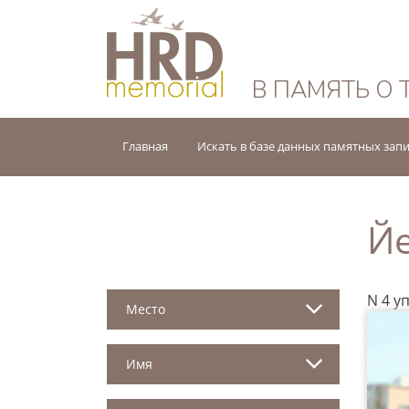
HRD Memorial — 
В ПАМЯТЬ О 
Главная
Искать в базе данных памятных зап
Й
N 4 у
Место
Имя