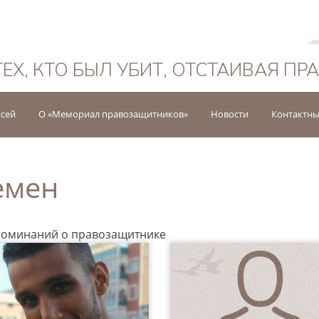
Русский
ТЕХ, КТО БЫЛ УБИТ, ОТСТАИВАЯ ПР
исей
О «Мемориал правозащитников»
Новости
Контактны
емен
поминаний о правозащитнике