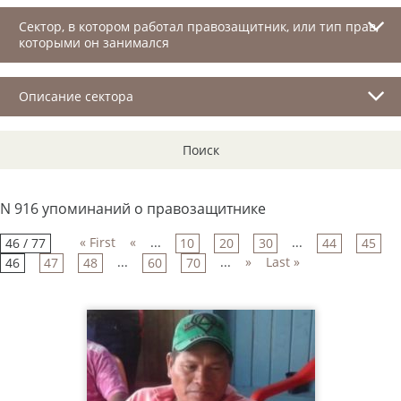
Сектор, в котором работал правозащитник, или тип прав,
которыми он занимался
Описание сектора
Поиск
N 916 упоминаний о правозащитнике
« First
«
...
...
46 / 77
10
20
30
44
45
...
...
»
Last »
46
47
48
60
70