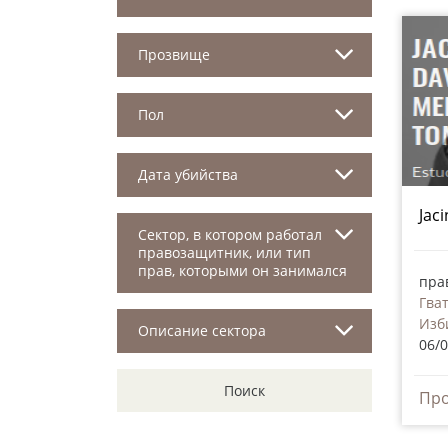
Прозвище
Пол
Дата убийства
Jac
Сектор, в котором работал
правозащитник, или тип
прав, которыми он занимался
пра
Гва
Изб
Описание сектора
06/
Поиск