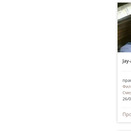
Jay
пра
Фил
Сме
26/