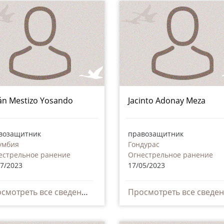
án Mestizo Yosando
Jacinto Adonay Meza
возащитник
правозащитник
умбия
Гондурас
естрельное ранение
Огнестрельное ранение
07/2023
17/05/2023
Просмотреть все сведения