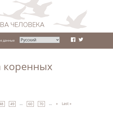
АВА ЧЕЛОВЕКА
е данные
 коренных
...
...
»
Last »
48
49
60
70