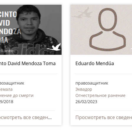
into David Mendoza Toma
Eduardo Mendúa
возащитник
правозащитник
темала
Эквадор
иение до смерти
Огнестрельное ранение
09/2018
26/02/2023
Просмотреть все сведения