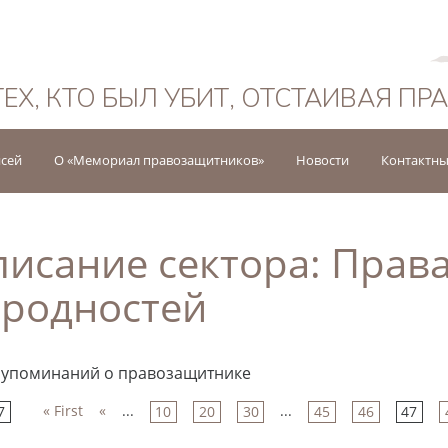
Русский
ТЕХ, КТО БЫЛ УБИТ, ОТСТАИВАЯ ПР
исей
О «Мемориал правозащитников»
Новости
Контактны
исание сектора:
Права
родностей
 упоминаний о правозащитнике
« First
«
...
...
7
10
20
30
45
46
47