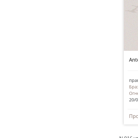
Ant
пра
Бра
Огн
20/