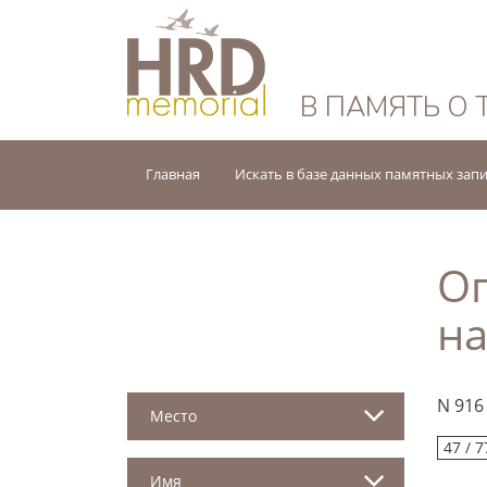
HRD Memorial — 
В ПАМЯТЬ О 
Главная
Искать в базе данных памятных зап
Оп
на
N 916
Место
47 / 7
Имя