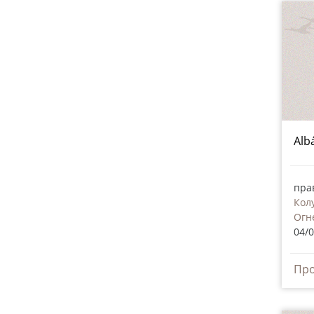
Alb
пра
Кол
Огн
04/