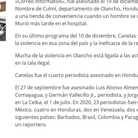
«Correo Informativo», fue asesinado el 19 de diciem
Nombre de Culmí, departamento de Olancho, Hondur
a una tienda de conveniencia cuando un hombre se d
Murió más tarde en el hospital.
En su último programa del 10 de diciembre, Canelas
la violencia en esa zona del país y la ineficacia de la r
Mucha de la violencia en Olancho está ligada a las a
en la tala ilegal.
Canelas fue el cuarto periodista asesinado en Hondu
El 27 de septiembre fue asesinado Luis Alonso Almen
Comayagua, y Germán Vallecillo Jr., periodista, y Jo
en La Ceiba, el 1 de julio. En 2020, 23 periodistas fu
México, cuatro en Honduras, dos en Venezuela, dos 
siguientes países: Barbados, Brasil, Colombia y Par
un reportero.