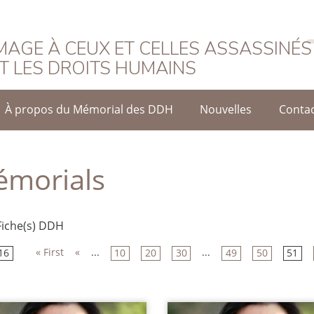
rançais
AGE À CEUX ET CELLES ASSASSINÉS
T LES DROITS HUMAINS
À propos du Mémorial des DDH
Nouvelles
Conta
morials
Fiche(s) DDH
« First
«
...
...
16
10
20
30
49
50
51