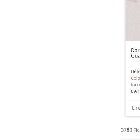
Dar
Gu
Déf
Col
Inc
09/
Lir
3789 Fi