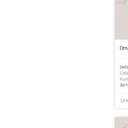
Oma
Déf
Col
Fusi
30/
Lir