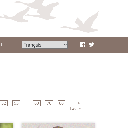
ct
...
...
»
52
53
60
70
80
Last »