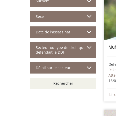
Surnom
Sexe
Date de l'assassinat
Muh
Secteur ou type de droit que
défendait le DDH
Déf
Détail sur le secteur
Paki
Att
16/
Rechercher
Lir