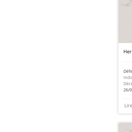
Her
Déf
Ind
Décè
26/
Lir